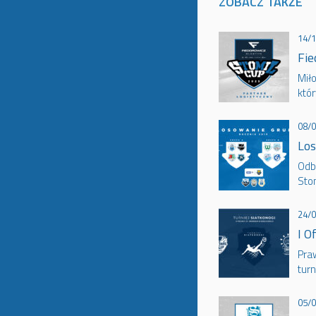
ZOBACZ TAKŻE
14/
Fie
Mił
któ
08/
Los
Odb
Stom
24/
I O
Pra
turn
05/