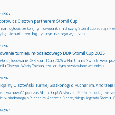
11/2024
dorowicz Olsztyn partnerem Stomil Cup
o nam ogłosić, że kolejnym zawodnikiem drużyny Stomil Cup zostaje Fie
ry będzie partnerem logistycznym naszego wydarzenia.
01/2025
owanie turnieju młodzieżowego DBK Stomil Cup 2025
yło się losowanie DBK Stomil Cup 2025 w Hali Urania. Swoich rywali po
ilu Olsztyn i Warty Poznań, czyli drużyny rozstawione w turnieju.
09/2025
ficjalny Olsztyński Turniej Siatkonogi o Puchar im. Andrzeja
wdziwa nowość podczas Stomil Cup! W styczniu 2026 roku odbędzie si
iej w siatkonogę o Puchar im. Andrzeja Biedrzyckiego, legendy Stomilu O
06/2024