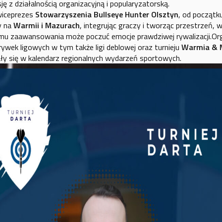
ę z działalnością organizacyjną i popularyzatorską.
 wiceprezes
Stowarzyszenia Bullseye Hunter Olsztyn
, od początk
y na
Warmii i Mazurach
, integrując graczy i tworząc przestrzeń, w
omu zaawansowania może poczuć emocje prawdziwej rywalizacji.Or
rywek ligowych w tym także ligi deblowej oraz turnieju
Warmia & 
ały się w kalendarz regionalnych wydarzeń sportowych.