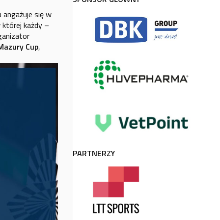
u angażuje się w
 której każdy –
ganizator
Mazury Cup
,
PARTNERZY