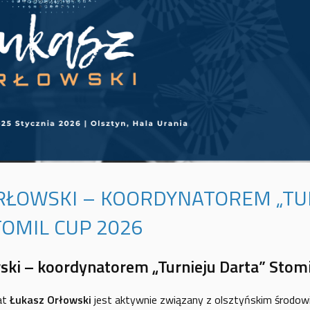
RŁOWSKI – KOORDYNATOREM „TU
TOMIL CUP 2026
ski – koordynatorem „Turnieju Darta” Stom
at
Łukasz Orłowski
jest aktywnie związany z olsztyńskim środowi