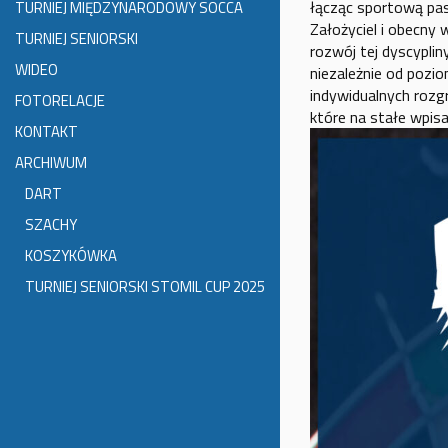
łącząc sportową pasj
TURNIEJ MIĘDZYNARODOWY SOCCA
Założyciel i obecny
TURNIEJ SENIORSKI
rozwój tej dyscyplin
WIDEO
niezależnie od pozi
indywidualnych rozg
FOTORELACJE
które na stałe wpis
KONTAKT
ARCHIWUM
DART
SZACHY
KOSZYKÓWKA
TURNIEJ SENIORSKI STOMIL CUP 2025