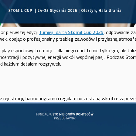
or pierwszej edycji
Turnieju darta
Stomil Cup 2025
, odpowiadał za
ek, dbając o profesjonalny przebieg zawodów i przyjazną atmosfer
ir play i sportowych emocji – dla niego dart to nie tylko gra, ale ta
oncentracji i pozytywnej energii wokół wspólnej pasji. Podczas
Stom
ad każdym detalem rozgrywek.
:
 rejestracji, harmonogramu i regulaminu zostaną wkrótce zaprez