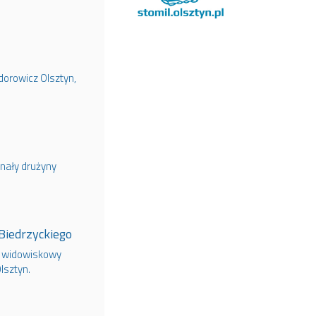
dorowicz Olsztyn,
znały drużyny
 Biedrzyckiego
ę widowiskowy
lsztyn.