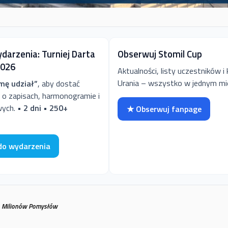
darzenia: Turniej Darta
Obserwuj Stomil Cup
2026
Aktualności, listy uczestników i k
Urania – wszystko w jednym mie
mę udział”
, aby dostać
 o zapisach, harmonogramie i
wych.
• 2 dni • 250+
★ Obserwuj fanpage
do wydarzenia
to Milionów Pomysłów