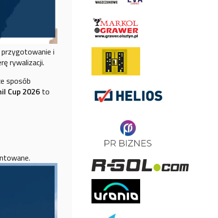
 przygotowanie i
ę rywalizacji.
kże sposób
il Cup 2026
to
entowane.