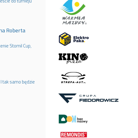
eście do turnieju
na Roberta
nie Stomil Cup,
 I tak samo będzie