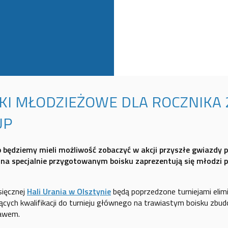
I MŁODZIEŻOWE DLA ROCZNIKA 
UP
będziemy mieli możliwość zobaczyć w akcji przyszłe gwiazdy pols
. na specjalnie przygotowanym boisku zaprezentują się młodzi p
sięcznej
Hali Urania w Olsztynie
będą poprzedzone turniejami elim
cych kwalifikacji do turnieju głównego na trawiastym boisku zbu
bawem.