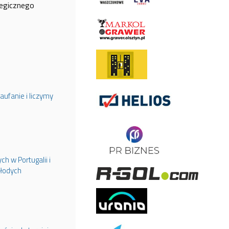
tegicznego
aufanie i liczymy
h w Portugalii i
młodych