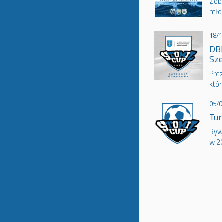
Zoba
mło
18/
DBK
Sz
Pre
któr
05/
Tur
Ryw
w 2