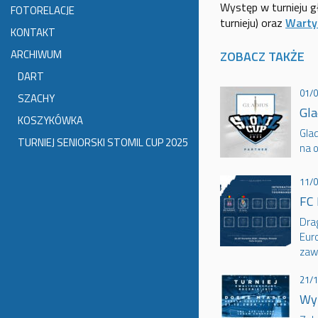
Występ w turnieju g
FOTORELACJE
turnieju) oraz
Warty
KONTAKT
ARCHIWUM
ZOBACZ TAKŻE
DART
01/
SZACHY
Gla
KOSZYKÓWKA
Glad
TURNIEJ SENIORSKI STOMIL CUP 2025
na 
11/
FC 
Drag
Eur
zawo
21/
Wyn