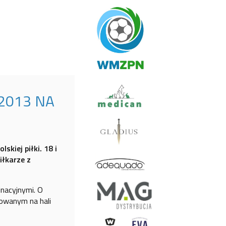
2013 NA
kiej piłki. 18 i
iłkarze z
inacyjnymi. O
dowanym na hali