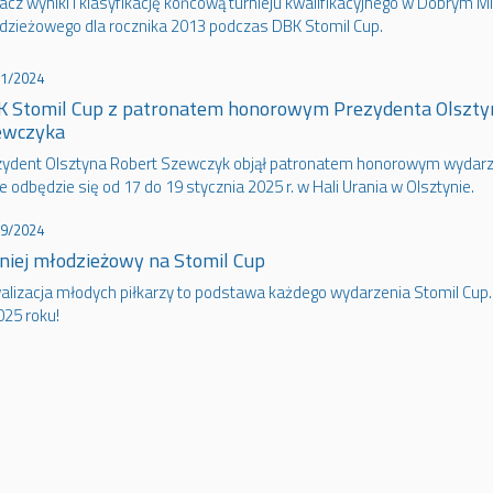
cz wyniki i klasyfikację końcową turnieju kwalifikacyjnego w Dobrym Mi
dzieżowego dla rocznika 2013 podczas DBK Stomil Cup.
11/2024
 Stomil Cup z patronatem honorowym Prezydenta Olszty
ewczyka
zydent Olsztyna Robert Szewczyk objął patronatem honorowym wydarze
e odbędzie się od 17 do 19 stycznia 2025 r. w Hali Urania w Olsztynie.
09/2024
niej młodzieżowy na Stomil Cup
alizacja młodych piłkarzy to podstawa każdego wydarzenia Stomil Cup.
025 roku!