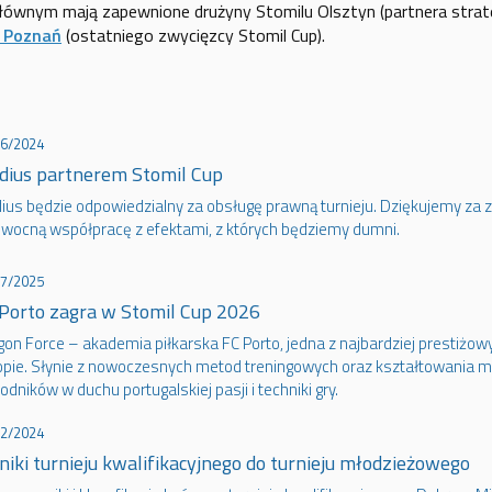
łównym mają zapewnione drużyny Stomilu Olsztyn (partnera stra
 Poznań
(ostatniego zwycięzcy Stomil Cup).
06/2024
dius partnerem Stomil Cup
ius będzie odpowiedzialny za obsługę prawną turnieju. Dziękujemy za z
owocną współpracę z efektami, z których będziemy dumni.
07/2025
Porto zagra w Stomil Cup 2026
on Force – akademia piłkarska FC Porto, jedna z najbardziej prestiżowyc
opie. Słynie z nowoczesnych metod treningowych oraz kształtowania 
dników w duchu portugalskiej pasji i techniki gry.
12/2024
iki turnieju kwalifikacyjnego do turnieju młodzieżowego