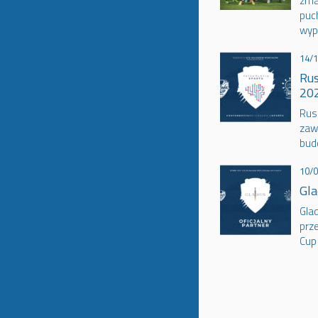
zma
puc
wyp
14/
Rus
202
Rus
zaw
bud
10/
Gla
Glad
prz
Cup