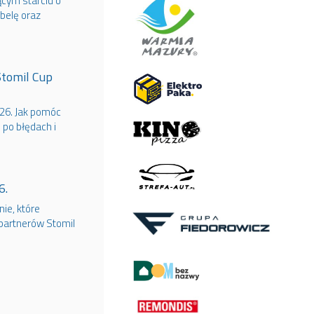
ącym starciu o
belę oraz
Stomil Cup
026. Jak pomóc
 po błędach i
6.
ie, które
 partnerów Stomil