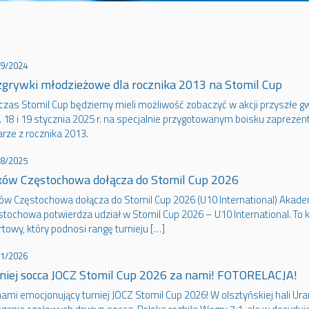
09/2024
grywki młodzieżowe dla rocznika 2013 na Stomil Cup
czas Stomil Cup będziemy mieli możliwość zobaczyć w akcji przyszłe gw
i. 18 i 19 stycznia 2025 r. na specjalnie przygotowanym boisku zaprezen
arze z rocznika 2013.
08/2025
ów Częstochowa dołącza do Stomil Cup 2026
ów Częstochowa dołącza do Stomil Cup 2026 (U10 International) Akad
tochowa potwierdza udział w Stomil Cup 2026 – U10 International. To k
towy, który podnosi rangę turnieju […]
01/2026
niej socca JOCZ Stomil Cup 2026 za nami! FOTORELACJA!
ami emocjonujący turniej JOCZ Stomil Cup 2026! W olsztyńskiej hali Ur