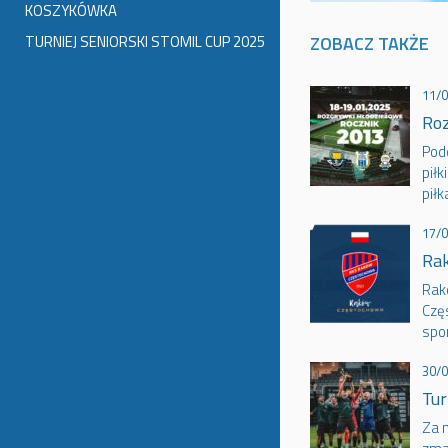
KOSZYKÓWKA
TURNIEJ SENIORSKI STOMIL CUP 2025
ZOBACZ TAKŻE
11/
Roz
Pod
piłk
piłk
17/
Rak
Rak
Częs
spor
30/
Tur
Za n