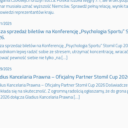
gania czołowych drużyn socca. Polska rozbiła Węgry 7:1, ale w decyduj
har musiała uznać wyższość Niemców. Sprawdź pełną relację, wyniki ta
owiedzi reprezentantów kraju.
11/2025
za sprzedaż biletów na Konferencję „Psychologia Sportu” 
6.
za sprzedaż biletów na Konferencję „Psychologia Sportu” Stomil Cup 2
odnikom lepiej radzić sobie ze stresem, utrzymać koncentrację, wracać
ować pewność siebie nie tylko „na […]
09/2025
dius Kancelaria Prawna – Oficjalny Partner Stomil Cup 202
ius Kancelaria Prawna – Oficjalny Partner Stomil Cup 2026 Doświadczen
ekłada się na skuteczność. Z ogromną radością ogłaszamy, że do grona
 2026 dołącza Gladius Kancelaria Prawna […]