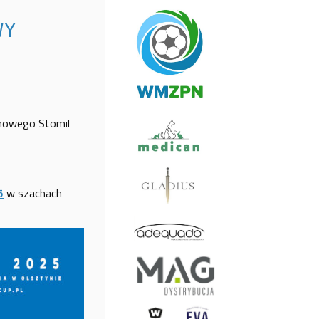
WY
chowego Stomil
5
w szachach