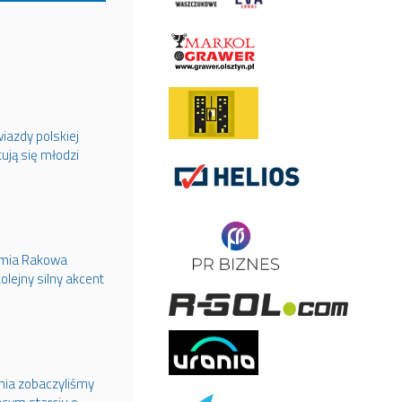
iazdy polskiej
tują się młodzi
emia Rakowa
olejny silny akcent
ania zobaczyliśmy