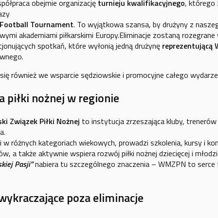
spółpraca obejmie organizację
turnieju kwalifikacyjnego
, którego
azy
 Football Tournament
. To wyjątkowa szansa, by drużyny z nasze
owymi akademiami piłkarskimi Europy.Eliminacje zostaną rozegrane 
jonujących spotkań, które wyłonią jedną drużynę
reprezentującą 
ównego.
się również we wsparcie sędziowskie i promocyjne całego wydarze
 piłki nożnej w regionie
i Związek Piłki Nożnej
to instytucja zrzeszająca kluby, treneró
a.
 w różnych kategoriach wiekowych, prowadzi szkolenia, kursy i kon
w, a także aktywnie wspiera rozwój piłki nożnej dziecięcej i młodz
kiej Pasji”
nabiera tu szczególnego znaczenia – WMZPN to serce f
wykraczające poza eliminacje