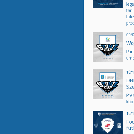
lege
fani
takż
prz
09/
Wo
Par
umo
18/
DBK
Sz
Pre
któr
16/
Foo
fut