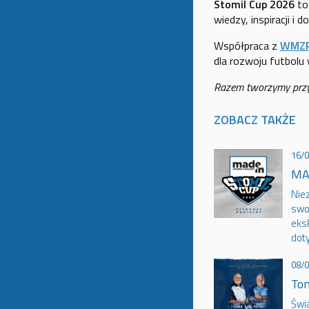
Stomil Cup 2026
to
wiedzy, inspiracji i d
Współpraca z
WMZ
dla rozwoju futbolu w
Razem tworzymy przys
ZOBACZ TAKŻE
16/
MA
Nie
swo
eks
doty
08/
Ton
Świ