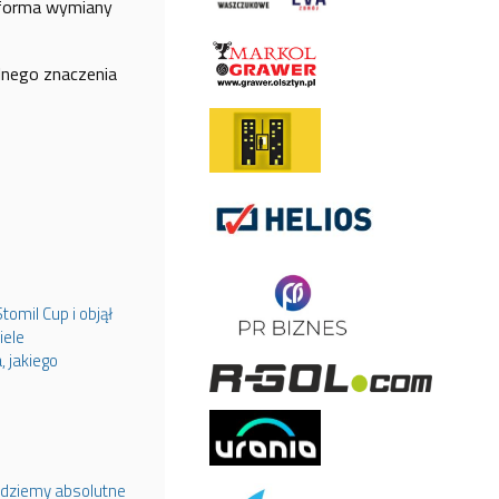
atforma wymiany
lnego znaczenia
omil Cup i objął
iele
 jakiego
ędziemy absolutne