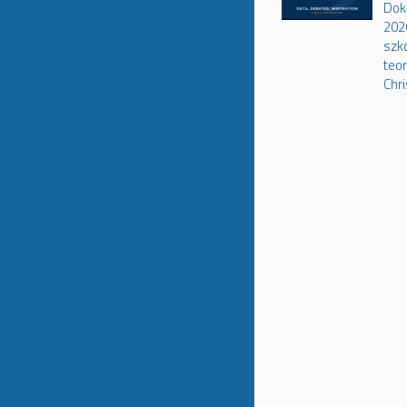
Dok
202
szko
teor
Chri