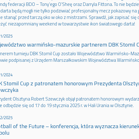
ndy federacji BDO – Tony’ego O’Sheę oraz Darryla Fittona. To nie będzi
 darta będą mogli nie tylko podziwiać profesjonalny mecz pokazowy na g
e stanąć przed tarczą oko w oko z mistrzami. Sprawdź, jak zapisać się do
eżyć niezapomniany weekend w towarzystwie ikon światowego darta!
01/2025
jewództwo warmińsko-mazurskie partnerem DBK Stomil 
tnerem turnieju DBK Stomil Cup zostało Województwo Warmińsko-Mazur
wie podpisanej z Urzędem Marszałkowskim Województwa Warmińsko
11/2024
 Stomil Cup z patronatem honorowym Prezydenta Olszty
ewczyka
zydent Olsztyna Robert Szewczyk objął patronatem honorowym wydarze
e odbędzie się od 17 do 19 stycznia 2025 r. w Hali Urania w Olsztynie.
12/2025
tball of the Future – konferencja, która wyznacza kierune
bolu