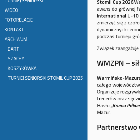
TURNIEJ SENIORSKI
Stomil Cup 2026
.W
awans do głównej f
WIDEO
International U-10
FOTORELACJE
zmierzyć się z czoł
dynamicznych i emoc
KONTAKT
podczas turnieju gł
ARCHIWUM
Związek zaangażuje 
DART
SZACHY
WMZPN – siła
KOSZYKÓWKA
Warmińsko-Mazursk
TURNIEJ SENIORSKI STOMIL CUP 2025
całego województw
Organizuje rozgrywki
trenerów oraz sędzió
Hasło
„Kraina Piłkars
Mazur.
Partnerstwo 