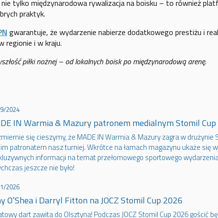
 nie tylko międzynarodowa rywalizacja na boisku – to również pl
obrych praktyk.
PN
gwarantuje, że wydarzenie nabierze dodatkowego prestiżu i rea
 regionie i w kraju.
złość piłki nożnej – od lokalnych boisk po międzynarodową arenę.
09/2024
DE IN Warmia & Mazury patronem medialnym Stomil Cup
zmiernie się cieszymy, że MADE IN Warmia & Mazury zagra w drużynie St
im patronatem nasz turniej. Wkrótce na łamach magazynu ukaże się w
kluzywnych informacji na temat przełomowego sportowego wydarzenia,
chczas jeszcze nie było!
01/2026
y O’Shea i Darryl Fitton na JOCZ Stomil Cup 2026
atowy dart zawita do Olsztyna! Podczas JOCZ Stomil Cup 2026 gościć b