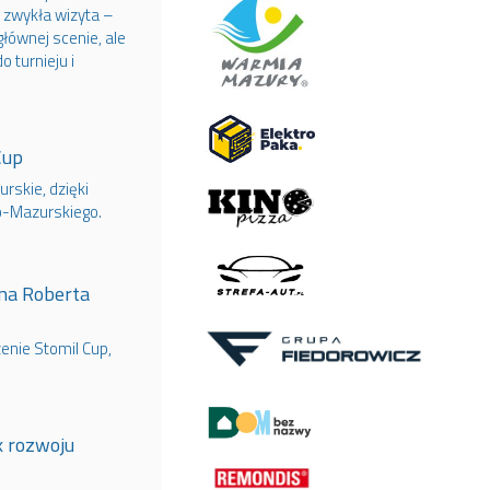
e zwykła wizyta –
łównej scenie, ale
 turnieju i
Cup
skie, dzięki
-Mazurskiego.
na Roberta
nie Stomil Cup,
k rozwoju