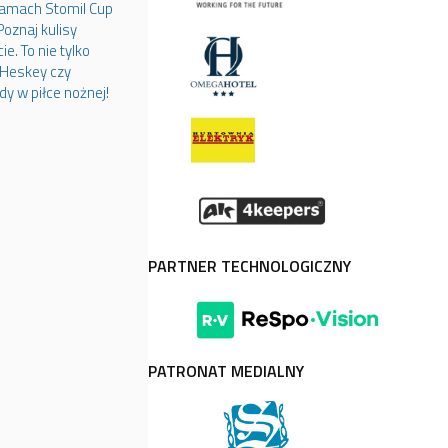
ramach Stomil Cup
oznaj kulisy
e. To nie tylko
e Heskey czy
y w piłce nożnej!
PARTNER TECHNOLOGICZNY
PATRONAT MEDIALNY