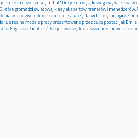
ąd zmierza nowoczesny futbol? Dołącz do wyjątkowego wydarzenia w 
6, które gromadzi światowej klasy ekspertów, trenerów i menedżerów. P
lenia w topowych akademiach, rolę analizy danych i psychologii w sporci
ia, ale realne modele pracy prezentowane przez takie postaci jak Emil
stian Krigström Gentile. Zdobądź wiedzę, która wyznacza nowe standard