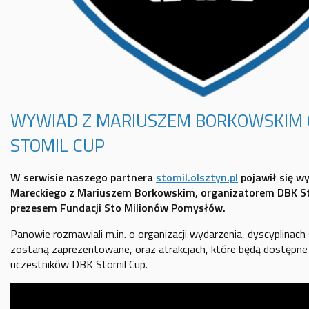
WYWIAD Z MARIUSZEM BORKOWSKIM 
STOMIL CUP
W serwisie naszego partnera
stomil.olsztyn.pl
pojawił się w
Mareckiego z Mariuszem Borkowskim, organizatorem DBK St
prezesem Fundacji Sto Milionów Pomysłów.
Panowie rozmawiali m.in. o organizacji wydarzenia, dyscyplinac
zostaną zaprezentowane, oraz atrakcjach, które będą dostępne
uczestników DBK Stomil Cup.