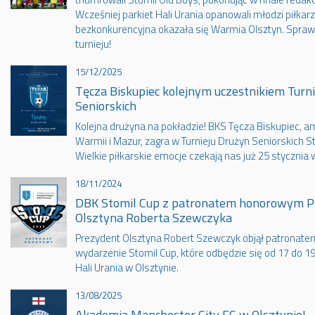
Wcześniej parkiet Hali Urania opanowali młodzi piłkarze
bezkonkurencyjna okazała się Warmia Olsztyn. Sprawd
turnieju!
15/12/2025
Tęcza Biskupiec kolejnym uczestnikiem Turn
Seniorskich
Kolejna drużyna na pokładzie! BKS Tęcza Biskupiec, am
Warmii i Mazur, zagra w Turnieju Drużyn Seniorskich S
Wielkie piłkarskie emocje czekają nas już 25 stycznia w
18/11/2024
DBK Stomil Cup z patronatem honorowym P
Olsztyna Roberta Szewczyka
Prezydent Olsztyna Robert Szewczyk objął patrona
wydarzenie Stomil Cup, które odbędzie się od 17 do 19
Hali Urania w Olsztynie.
13/08/2025
Akademia Manchester City FC w Olsztynie!