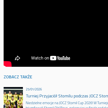
ZOBACZ TAKŻE
25/01/2026
Turniej Przyjaciół Stomilu podczas JOCZ Sto
Niedzielne emocje na JOCZ Stomil Cup 2026! W Turnieju
triumfowali Stomil Old Boys, pokonując w finale redakcj